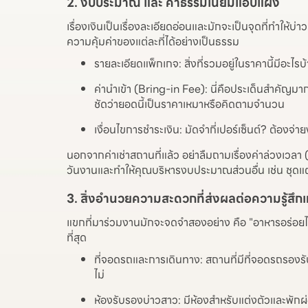
2. งบประมาณ และ ค่าธรรมเนียมแอบแฝง
เรื่องเงินเป็นเรื่องละเอียดอ่อนและมักจะเป็นจุดที่ทำให้
ความคุ้มค่าของแต่ละที่ได้อย่างเป็นธรรม
รายละเอียดแพ็กเกจ: สิ่งที่รวมอยู่ในราคานี้มีอะไรบ
ค่านำเข้า (Bring-in Fee): นี่คือประเด็นสำคัญมา
ชัดว่ายอดนี้เป็นราคาเหมาหรือคิดตามจำนวน
เงื่อนไขการชำระเงิน: มัดจำกี่เปอร์เซ็นต์? ต้องจ่
นอกจากค่าเช่าสถานที่แล้ว อย่าลืมถามเรื่องค่าล่วงเวล
วันงานและทำให้คุณบริหารงบประมาณส่วนอื่น เช่น ชุดแต
3. สิ่งอำนวยความสะดวกที่ส่งผลต่อความรู้สึก
แขกที่มาร่วมงานมักจะจดจำสองอย่าง คือ "อาหารอร่อยไห
ที่สุด
ที่จอดรถและการเดินทาง: สถานที่มีที่จอดรถรองร
ไม่
ห้องรับรองบ่าวสาว: มีห้องสำหรับแต่งตัวและพักผ่อน