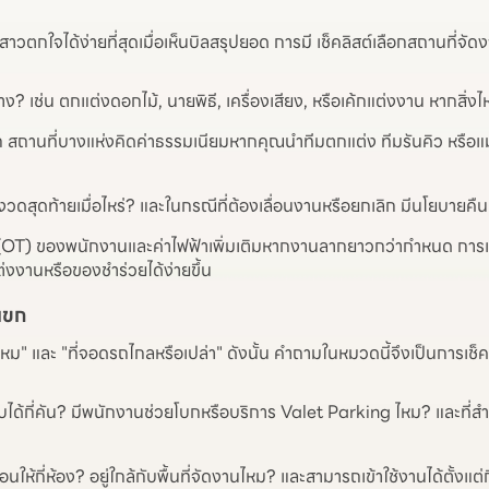
บ่าวสาวตกใจได้ง่ายที่สุดเมื่อเห็นบิลสรุปยอด การมี เช็คลิสต์เลือกสถานท
้าง? เช่น ตกแต่งดอกไม้, นายพิธี, เครื่องเสียง, หรือเค้กแต่งงาน หากสิ่งไห
ก สถานที่บางแห่งคิดค่าธรรมเนียมหากคุณนำทีมตกแต่ง ทีมรันคิว หรือแม้
ายงวดสุดท้ายเมื่อไหร่? และในกรณีที่ต้องเลื่อนงานหรือยกเลิก มีนโยบายคืน
า (OT) ของพนักงานและค่าไฟฟ้าเพิ่มเติมหากงานลากยาวกว่ากำหนด การเคล
่งงานหรือของชำร่วยได้ง่ายขึ้น
แขก
ม" และ "ที่จอดรถไกลหรือเปล่า" ดังนั้น คำถามในหมวดนี้จึงเป็นการเช
ับได้กี่คัน? มีพนักงานช่วยโบกหรือบริการ Valet Parking ไหม? และที
ให้กี่ห้อง? อยู่ใกล้กับพื้นที่จัดงานไหม? และสามารถเข้าใช้งานได้ตั้งแต่ก