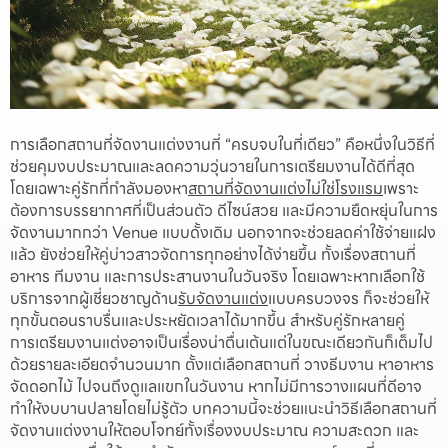
การเลือกสถานที่จัดงานแต่งงานที่ “ครบจบในที่เดียว” คือหนึ่งในวิธีที่
ช่วยคุมงบประมาณและลดความวุ่นวายในการเตรียมงานได้ดีที่สุด
โดยเฉพาะคู่รักที่กำลังมองหา
สถานที่จัดงานแต่งไม่ใช่โรงแรม
เพราะ
ต้องการบรรยากาศที่เป็นส่วนตัว ดีไซน์สวย และมีความยืดหยุ่นในการ
จัดงานมากกว่า Venue แบบดั้งเดิม นอกจากจะช่วยลดค่าใช้จ่ายแฝง
แล้ว ยังช่วยให้คู่บ่าวสาวจัดการทุกอย่างได้ง่ายขึ้น ทั้งเรื่องสถานที่
อาหาร ทีมงาน และการประสานงานในวันจริง โดยเฉพาะหากเลือกใช้
บริการจากผู้เชี่ยวชาญด้าน
รับจัดงานแต่ง
แบบครบวงจร ก็จะช่วยให้
ทุกขั้นตอนราบรื่นและประหยัดเวลาได้มากขึ้น สำหรับคู่รักหลายคู่
การเตรียมงานแต่งอาจเป็นเรื่องน่าตื่นเต้นแต่ในขณะเดียวกันก็เต็มไป
ด้วยรายละเอียดจำนวนมาก ตั้งแต่เลือกสถานที่ วางธีมงาน หาอาหาร
จัดดอกไม้ ไปจนถึงดูแลแขกในวันงาน หากไม่มีการวางแผนที่ดีอาจ
ทำให้งบบานปลายโดยไม่รู้ตัว บทความนี้จะช่วยแนะนำวิธีเลือกสถานที่
จัดงานแต่งงานให้ตอบโจทย์ทั้งเรื่องงบประมาณ ความสะดวก และ