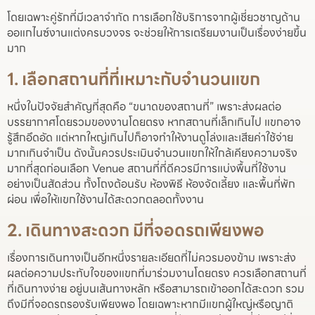
โดยเฉพาะคู่รักที่มีเวลาจำกัด การเลือกใช้บริการจากผู้เชี่ยวชาญด้าน
ออแกไนซ์งานแต่งครบวงจร จะช่วยให้การเตรียมงานเป็นเรื่องง่ายขึ้น
มาก
1. เลือกสถานที่ที่เหมาะกับจำนวนแขก
หนึ่งในปัจจัยสำคัญที่สุดคือ “ขนาดของสถานที่” เพราะส่งผลต่อ
บรรยากาศโดยรวมของงานโดยตรง หากสถานที่เล็กเกินไป แขกอาจ
รู้สึกอึดอัด แต่หากใหญ่เกินไปก็อาจทำให้งานดูโล่งและเสียค่าใช้จ่าย
มากเกินจำเป็น ดังนั้นควรประเมินจำนวนแขกให้ใกล้เคียงความจริง
มากที่สุดก่อนเลือก Venue สถานที่ที่ดีควรมีการแบ่งพื้นที่ใช้งาน
อย่างเป็นสัดส่วน ทั้งโถงต้อนรับ ห้องพิธี ห้องจัดเลี้ยง และพื้นที่พัก
ผ่อน เพื่อให้แขกใช้งานได้สะดวกตลอดทั้งงาน
2. เดินทางสะดวก มีที่จอดรถเพียงพอ
เรื่องการเดินทางเป็นอีกหนึ่งรายละเอียดที่ไม่ควรมองข้าม เพราะส่ง
ผลต่อความประทับใจของแขกที่มาร่วมงานโดยตรง ควรเลือกสถานที่
ที่เดินทางง่าย อยู่บนเส้นทางหลัก หรือสามารถเข้าออกได้สะดวก รวม
ถึงมีที่จอดรถรองรับเพียงพอ โดยเฉพาะหากมีแขกผู้ใหญ่หรือญาติ