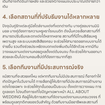
เติมที่อาจเกิดขึ้นภายหลัง และช่วยให้วางแผนงบประมาณได้ง่ายกว่า
เดิม
4. เลือกสถานที่ที่ปรับธีมงานได้หลากหลาย
ปัจจุบันคู่รักแต่ละคู่มีสไตล์งานแต่งที่แตกต่างกัน บางคู่ชอบงานมินิ
มอล บางคู่ต้องการความหรูหราโรแมนติก ดังนั้นควรเลือกสถานที่ที่
สามารถปรับธีมและตกแต่งได้หลากหลาย สถานที่ที่มีโทนสีเรียบหรู
เพดานสูง และระบบแสงสีเสียงครบ จะช่วยให้สามารถออกแบบงานได้
ง่ายขึ้น รวมถึงช่วยประหยัดงบตกแต่งเพิ่มเติมได้อีกด้วย หากมีทีม
วางแผนงานแต่งงานคอยดูแลตั้งแต่ต้นจนจบ ก็จะช่วยให้งานออกมา
สวยและเป็นไปตามคอนเซ็ปต์ที่ต้องการมากที่สุด
5. เลือกทีมงานที่มีประสบการณ์จริง
แม้สถานที่จะสวยแค่ไหน แต่หากทีมงานไม่มีประสบการณ์ ก็อาจทำให้
เกิดปัญหาในวันงานได้ การเลือกผู้ให้บริการที่มีประสบการณ์ด้านงาน
แต่งโดยเฉพาะ จะช่วยให้ทุกขั้นตอนเป็นระบบ ตั้งแต่การวางแผน การ
ดูแลแขก ไปจนถึงการแก้ไขปัญหาเฉพาะหน้า ALL ABOUT
WEDDING คือผู้ให้บริการสถานที่จัดงานแต่งงานแบบครบวงจร ที่
พร้อมดูแลทุกดีเทลของวันสำคัญ ด้วยทีมงานมืออาชีพและสถานที่