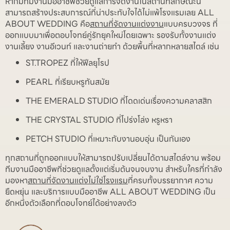
หากมีทีมงานมืออาชีพช่วยดูแลการจัดงานในสถานที่ลักษณะนี้
สามารถสร้างประสบการณ์ที่น่าประทับใจได้ไม่แพ้โรงแรมเลย ALL
ABOUT WEDDING คือ
สถานที่จัดงานแต่งงาน
แบบครบวงจร ที่
ออกแบบมาเพื่อตอบโจทย์คู่รักยุคใหม่โดยเฉพาะ รองรับทั้งงานแต่ง
งานเลี้ยง งานอีเวนท์ และงานถ่ายทำ ด้วยพื้นที่หลากหลายสไตล์ เช่น
ST.TROPEZ ที่ให้ฟีลยุโรป
PEARL ที่เรียบหรูทันสมัย
THE EMERALD STUDIO ที่โดดเด่นเรื่องความคลาสสิก
THE CRYSTAL STUDIO ที่โปร่งโล่ง หรูหรา
PETCH STUDIO ที่เหมาะกับงานอบอุ่น เป็นกันเอง
ทุกสถานที่ถูกออกแบบให้สามารถปรับเปลี่ยนได้ตามสไตล์งาน พร้อม
ทีมงานมืออาชีพที่ช่วยดูแลตั้งแต่เริ่มต้นจนจบงาน สำหรับใครที่กำลัง
มองหา
สถานที่จัดงานแต่งไม่ใช่โรงแรม
ที่ครบทั้งบรรยากาศ ความ
ยืดหยุ่น และบริการแบบมืออาชีพ ALL ABOUT WEDDING เป็น
อีกหนึ่งตัวเลือกที่ตอบโจทย์ได้อย่างลงตัว