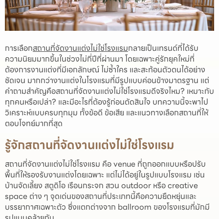
การเลือก
สถานที่จัดงานแต่งไม่ใช่โรงแรม
กลายเป็นเทรนด์ที่ได้รับ
ความนิยมมากขึ้นในช่วงไม่กี่ปีที่ผ่านมา โดยเฉพาะคู่รักยุคใหม่ที่
ต้องการงานแต่งที่มีเอกลักษณ์ ไม่ซ้ำใคร และสะท้อนตัวตนได้อย่าง
ชัดเจน มากกว่างานแต่งในโรงแรมที่มีรูปแบบค่อนข้างมาตรฐาน แต่
คำถามสำคัญคือสถานที่จัดงานแต่งไม่ใช่โรงแรมดีจริงไหม? เหมาะกับ
ทุกคนหรือเปล่า? และมีอะไรที่ต้องรู้ก่อนตัดสินใจ บทความนี้จะพาไป
วิเคราะห์แบบครบทุกมุม ทั้งข้อดี ข้อเสีย และแนวทางเลือกสถานที่ให้
ตอบโจทย์มากที่สุด
รู้จักสถานที่จัดงานแต่งไม่ใช่โรงแรม
สถานที่จัดงานแต่งไม่ใช่โรงแรม คือ venue ที่ถูกออกแบบหรือปรับ
พื้นที่ให้รองรับงานแต่งโดยเฉพาะ แต่ไม่ได้อยู่ในรูปแบบโรงแรม เช่น
บ้านจัดเลี้ยง สตูดิโอ เรือนกระจก สวน outdoor หรือ creative
space ต่าง ๆ จุดเด่นของสถานที่ประเภทนี้คือความยืดหยุ่นและ
บรรยากาศเฉพาะตัว ซึ่งแตกต่างจาก ballroom ของโรงแรมที่มักมี
รูปแบบคล้ายกัน